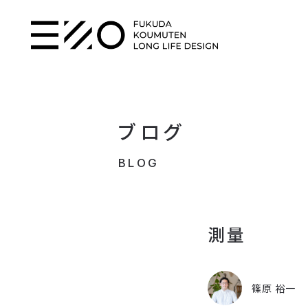
ブログ
BLOG
測量
篠原 裕一