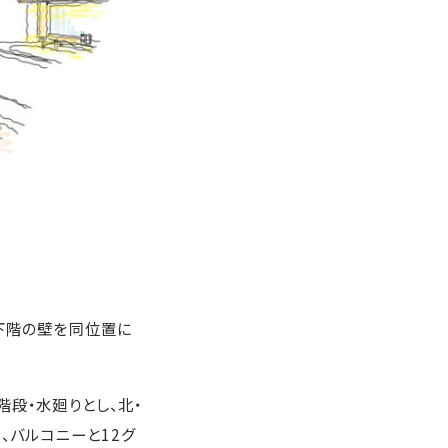
上下階の壁を同位置に
階段・水廻りとし、北・
、バルコニーと12グ