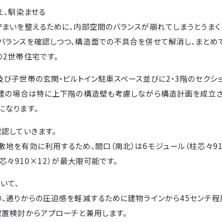
え、馴染ませる
佇まいを整えるために、内部空間のバランスが崩れてしまうとうまく
バランスを確認しつつ、構造面での不具合を併せて解消し、まとめて
の2世帯住宅です。
び子世帯の玄関・ビルトイン駐車スペース並びに2・3階のセクシ
階建の場合は特に上下階の構造壁も考慮しながら構造計画を成立さ
になります。
認していきます。
地を有効に利用するため、間口（南北）は6モジュール（柱芯々910
芯々910×12）が最大限可能です。
いて、
り、通りからの圧迫感を軽減するために建物ラインから45センチ程
配置検討からアプローチと兼用します。