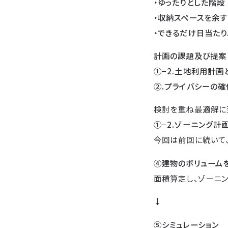
・ゆったりとした階段
・収納スペースを余す
・できるだけ日当たり
計画の課題及び提案
①−2.土地利用計画
②.プライバシーの
検討を重ね最適解に
①−2.ゾーニング計
今回は前回に続いて
④建物のボリューム
面積算定し、ゾーニ
↓
⑤シミュレーション