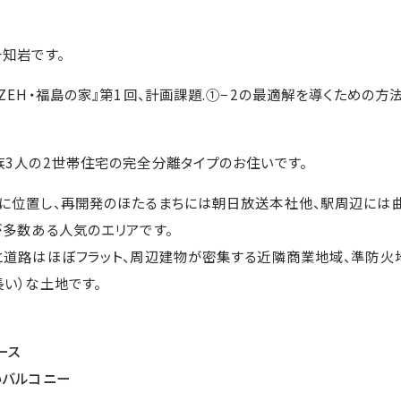
知岩です。
ZEH・福島の家』第1回、計画課題.①−2の最適解を導くための方
族3人の2世帯住宅の完全分離タイプのお住いです。
に位置し、再開発のほたるまちには朝日放送本社他、駅周辺には曲
が多数ある人気のエリアです。
と道路はほぼフラット、周辺建物が密集する近隣商業地域、準防火
い）な土地です。
ース
いバルコニー