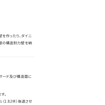
を作ったり、ダイニ
限の構造耐力壁を納
ァサード及び構造面に
す。
1.82M）後退させ