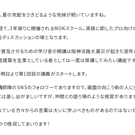
に、夏の気配をさきどるような気候が続いていますね。
経て、3年振りに開催されるMOKスクール。実践に即したプロ向
ディスカッションの場となります。
を普及させるための学び舎の開講は阪神淡路大震災が起きた翌年の
造建築を生業としている者としては一度は受講してみたい講座です
明日より第1回目の講義がスタートします。
講師陣のSNSのフォロワーでありますので、画面の向こう側の人に
には差し出がましいですが、仲間との語り場のような感覚があります
れている方々からの言葉は大いに学ぶべきものがあるのではないか
かり吸収してまいります！