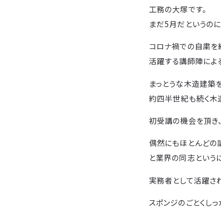
工務の大塚です。
まだ5月だというの
コロナ禍での自粛を
活躍する講師陣による
まっとうな木造建築
約四半世紀も続く木
初受講の機会を頂き、
偶然にもほとんどの
と業界の同志という
実務者として活躍さ
スポンジのごとくしっ