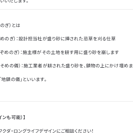
いいたします。
んのぎ）とは
そめのぎ）：設計担当社が盛り砂に挿された忌草を刈る仕草
ちぞめのぎ）：施主様がその土地を耕す用に盛り砂を崩します
いそめの儀）：施工業者が耕された盛り砂を、鎮物の上にかけ埋めま
「地鎮の儀」といいます。
インも可能）】
フクダ・ロングライフデザインにご相談ください！