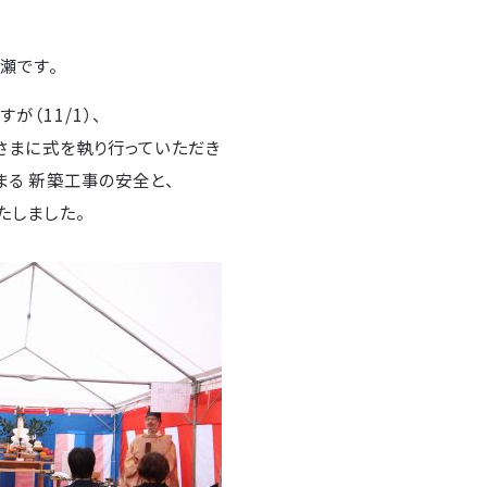
瀬です。
が（11/1）、
さまに式を執り行っていただき
る 新築工事の安全と、
たしました。