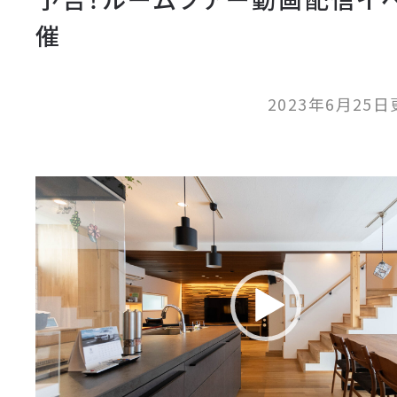
催
2023年6月25
動
画
プ
レ
ー
ヤ
ー