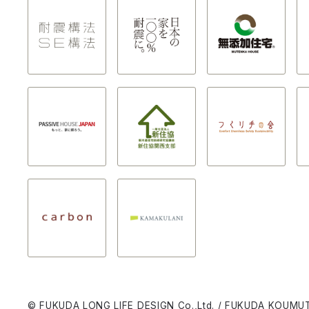
© FUKUDA LONG LIFE DESIGN Co.,Ltd. / FUKUDA KOUMUT