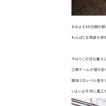
おおよそ40分間の
わんぱくな姉弟も参加
やはりこの日も暑さ
工務チームが張り巡
隣地とのレベル差を
いよいよ今月に着工