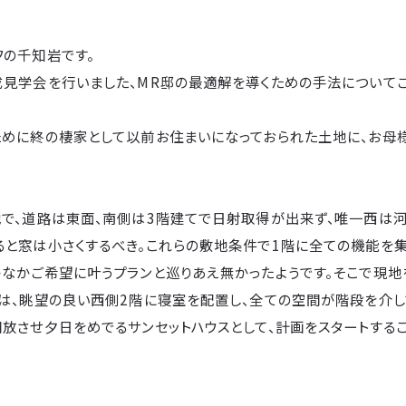
フの千知岩です。
成見学会を行いました、MR邸の最適解を導くための手法についてご
ために終の棲家として以前お住まいになっておられた土地に、お母
地で、道路は東面、南側は3階建てで日射取得が出来ず、唯一西は
ると窓は小さくするべき。これらの敷地条件で1階に全ての機能を
かなかご希望に叶うプランと巡りあえ無かったようです。そこで現
では、眺望の良い西側2階に寝室を配置し、全ての空間が階段を介し
放させ夕日をめでるサンセットハウスとして、計画をスタートするこ