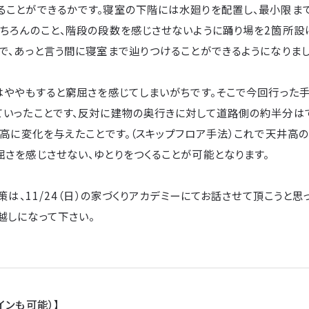
ることができるかです。寝室の下階には水廻りを配置し、最小限ま
もちろんのこと、階段の段数を感じさせないように踊り場を2箇所設
で、あっと言う間に寝室まで辿りつけることができるようになりまし
はややもすると窮屈さを感じてしまいがちです。そこで今回行った
ていったことです、反対に建物の奥行きに対して道路側の約半分は
井高に変化を与えたことです。（スキップフロア手法）これで天井高
さを感じさせない、ゆとりをつくることが可能となります。
決策は、11/24（日）の家づくりアカデミーにてお話させて頂こうと思
越しになって下さい。
インも可能）】