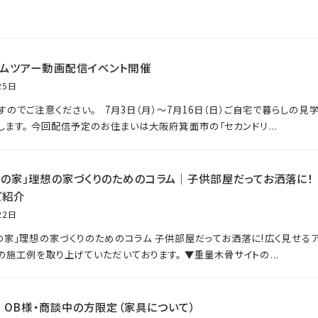
ームツアー動画配信イベント開催
25日
すのでご注意ください。 7月3日（月）〜7月16日（日）ご自宅で暮らしの見
します。 今回配信予定のお住まいは大阪府箕面市の「セカンドリ...
骨の家」理想の家づくりのためのコラム｜子供部屋だってお洒落に！
ご紹介
22日
の家」理想の家づくりのためのコラム 子供部屋だってお洒落に!広く見せるア
の施工例を取り上げていただいております。 ▼重量木骨サイトの...
: OB様・商談中の方限定（家具について）