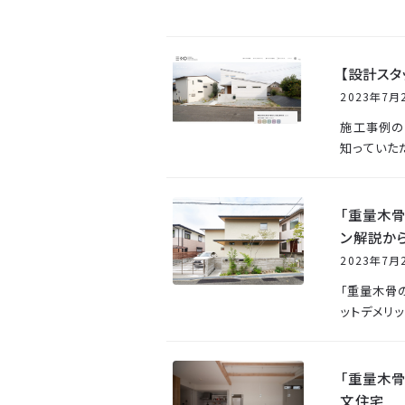
【設計ス
2023年7月
施工事例の
知っていた
「重量木
ン解説から
2023年7月
「重量木骨
ットデメリ
「重量木
文住宅