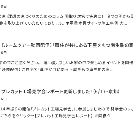
18日
の家」理想の家づくりのためのコラム 間取り次第で快適に！ 9つの例から
例を取り上げていただいております。 ▼重量木骨サイトの施工事例 大...
｜【ルームツアー動画配信】「職住が共にある下屋をもつ南生駒の家
16日
すのでご注意ください。 暑い夏、涼しいお家の中で楽しめるイベントを開催し
定映像配信】 ご自宅で「職住が共にある下屋をもつ南生駒の家...
プレカット工場見学会レポート更新しました！（6/17・京都）
26日
（土）４年振りの開催「プレカット工場見学会」に参加しましたので 見学会のレ
はこちらをクリック→【プレカット工場見学会レポート】 ※画像ク...