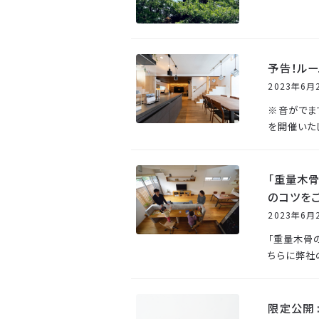
予告！ル
2023年6月
※音がでま
を開催いた
「重量木
のコツを
2023年6月
「重量木骨
ちらに弊社
限定公開