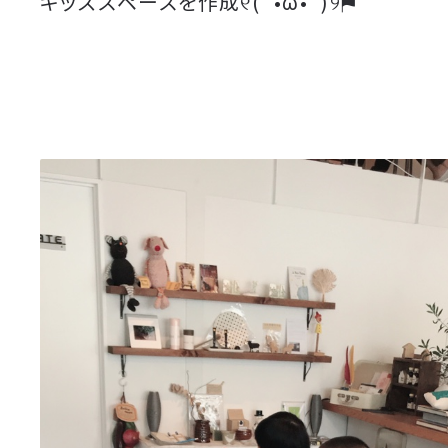
キッズスペースを作成୧(`•ω•´)୨⚑゛