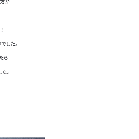
じ方が
！
でした。
たら
した。