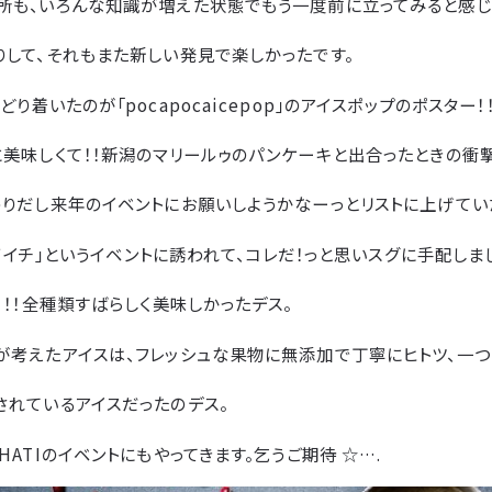
所も、いろんな知識が増えた状態でもう一度前に立ってみると感
りして、それもまた新しい発見で楽しかったです。
り着いたのが「pocapocaicepop」のアイスポップのポスター！！
美味しくて！！新潟のマリールゥのパンケーキと出合ったときの衝撃
わりだし来年のイベントにお願いしようかなーっとリストに上げてい
ノイチ」というイベントに誘われて、コレだ！っと思いスグに手配しま
！！！全種類すばらしく美味しかったデス。
が考えたアイスは、フレッシュな果物に無添加で丁寧にヒトツ、一つ
されているアイスだったのデス。
HATIのイベントにもやってきます。乞うご期待 ☆….