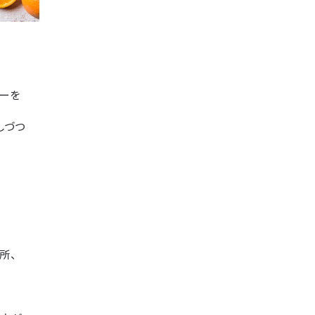
ーを
しづつ
所、