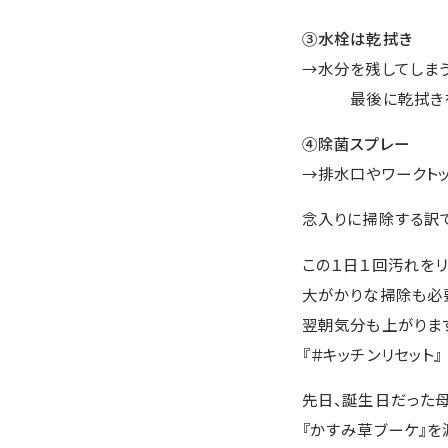
③水栓は乾拭き
→水分を残してしま
最後に乾拭きを
④除菌スプレー
→排水口やワークトッ
念入りに掃除する訳で
この１日１回汚れを
大がかりな掃除も必
翌朝気分も上がりま
『＃キッチンリセッ
先日、誕生日だった母
『かすみ草ブーケ』を渡