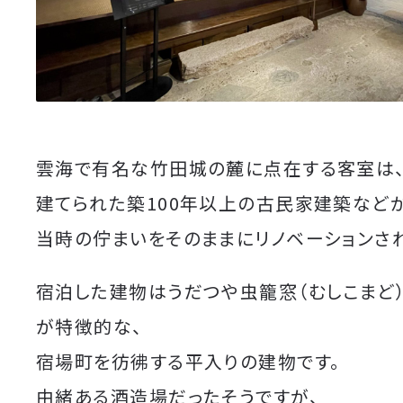
雲海で有名な竹田城の麓に点在する客室は
建てられた築100年以上の古民家建築などが
当時の佇まいをそのままにリノベーションさ
宿泊した建物はうだつや虫籠窓（むしこまど
が特徴的な、
宿場町を彷彿する平入りの建物です。
由緒ある酒造場だったそうですが、