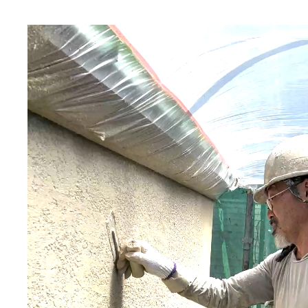
動
画
プ
レ
ー
ヤ
ー