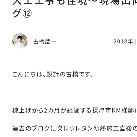
グ⑫
古橋慶一
2018年
こんにちは、設計の古橋です。
棟上げから2カ月が経過する摂津市KM様邸
過去のブログに
吹付ウレタン断熱施工直後