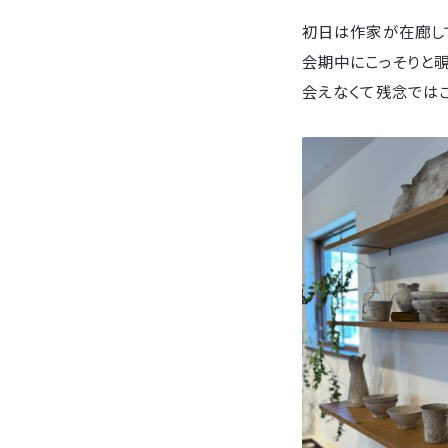
初日は作家が在廊し
会期中にこっそりと
会えなくて残念ではご